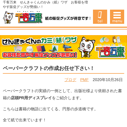
千客万来 せんきゃくんのかみ（紙）ワザ お客様を増
やす販促グッズが勢揃い！
ペーパークラフトの作成お任せ下さい！
ブログ
PMF
2020年10月26日
ペーパークラフトの実績の一例として、出版社様より依頼された書
籍の
店頭
PR
用ディスプレイ
をご紹介します。
こちらは書籍の物語に出てくる、円形の歩道橋です。
全て紙で出来ています！