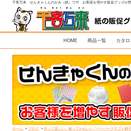
千客万来 せんきゃくんのかみ（紙）ワザ お客様を増やす販促グッズが
HOME
商品一覧
カタロ
ホーム
ブログ
作って楽しい、被ってかわいい『ペーパークラフト帽