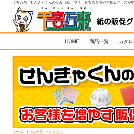
千客万来 せんきゃくんのかみ（紙）ワザ お客様を増やす販促グッズが
HOME
商品一覧
カタロ
ホーム
商品一覧
メガホン